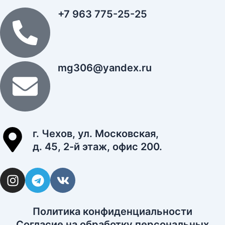
+7 963 775-25-25
mg306@yandex.ru
г. Чехов, ул. Московская,
д. 45, 2-й этаж, офис 200.
I
T
V
n
e
k
s
l
t
e
Политика конфиденциальности
a
g
Согласие на обработку персональных