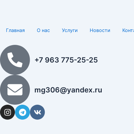
Перейти
к
содержимому
Главная
О нас
Услуги
Новости
Конт
+7 963 775-25-25
mg306@yandex.ru
I
T
V
n
e
k
s
l
t
e