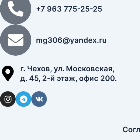
+7 963 775-25-25
mg306@yandex.ru
г. Чехов, ул. Московская,
д. 45, 2-й этаж, офис 200.
I
T
V
n
e
k
s
l
t
e
a
g
Согл
g
r