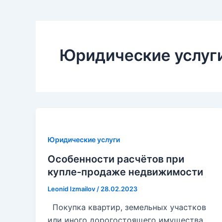
a
g
g
r
r
a
a
m
Юридические услуг
m
Юридические услуги
Особенности расчётов при
купле-продаже недвижимости
Leonid Izmailov
/
28.02.2023
Покупка квартир, земельных участков
или иного дорогостоящего имущества