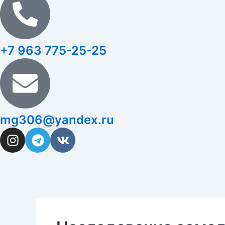
+7 963 775-25-25
mg306@yandex.ru
I
T
V
n
e
k
s
l
t
e
a
g
g
r
r
a
a
m