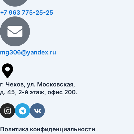
+7 963 775-25-25
mg306@yandex.ru
г. Чехов, ул. Московская,
д. 45, 2-й этаж, офис 200.
I
T
V
n
e
k
s
l
t
e
Политика конфиденциальности