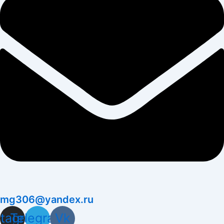
mg306@yandex.ru
stagram
Telegram
Vk