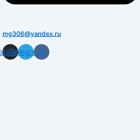
mg306@yandex.ru
nstagram
Telegram
Vk